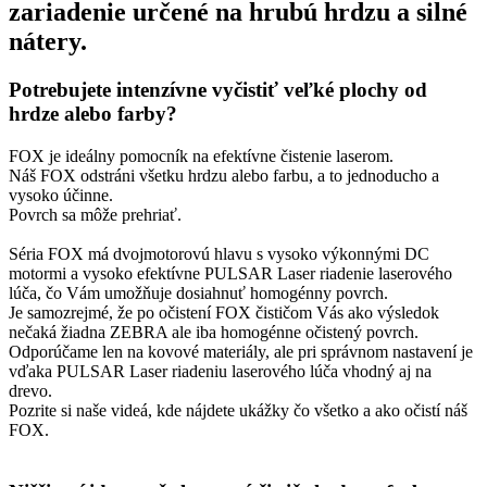
zariadenie určené na hrubú hrdzu a silné
nátery.
Potrebujete intenzívne vyčistiť veľké plochy od
hrdze alebo farby?
FOX je ideálny pomocník na efektívne čistenie laserom.
Náš FOX odstráni všetku hrdzu alebo farbu, a to jednoducho a
vysoko účinne.
Povrch sa môže prehriať.
Séria FOX má dvojmotorovú hlavu s vysoko výkonnými DC
motormi a vysoko efektívne PULSAR Laser riadenie laserového
lúča, čo Vám umožňuje dosiahnuť homogénny povrch.
Je samozrejmé, že po očistení FOX čističom Vás ako výsledok
nečaká žiadna ZEBRA ale iba homogénne očistený povrch.
Odporúčame len na kovové materiály, ale pri správnom nastavení je
vďaka PULSAR Laser riadeniu laserového lúča vhodný aj na
drevo.
Pozrite si naše videá, kde nájdete ukážky čo všetko a ako očistí náš
FOX.