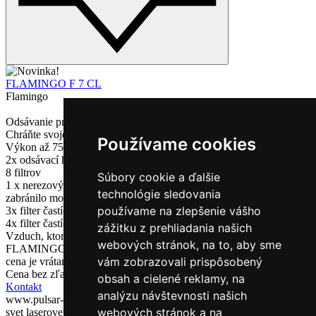
FLAMINGO F 7 CL
Flamingo
Odsávanie prachu a dymu s filtrovaním
Chráňte svoje zdravie a udržiavajte čistý vzhľad.
Používame cookies
Výkon až 750 m3/hodinu
2x odsávací hadica: 1x pevná 2 m a 1x flexibilná až 5 m
8 filtrov
Súbory cookie a ďalšie
1 x nerezový filter na odfiltrovanie horľavých častíc, aby sa
technológie sledovania
zabránilo možnému vzniku požiaru
používame na zlepšenie vášho
3x filter častíc
4x filter častíc s aktívnym uhlím na odstránenie chemických prvkov.
zážitku z prehliadania našich
Vzduch, ktorý sa vracia späť do miestnosti, je po prefiltrovaní našim
webových stránok, na to, aby sme
FLAMINGO F 7 CL dokonale vyčistený
vám zobrazovali prispôsobený
cena je vrátane dopravy k vám
Cena bez zľavy
6 450 €
obsah a cielené reklamy, na
Kontakt
analýzu návštevnosti našich
www.pulsar-laser.com
webových stránok a na
svet laserovej čistiacej technológie