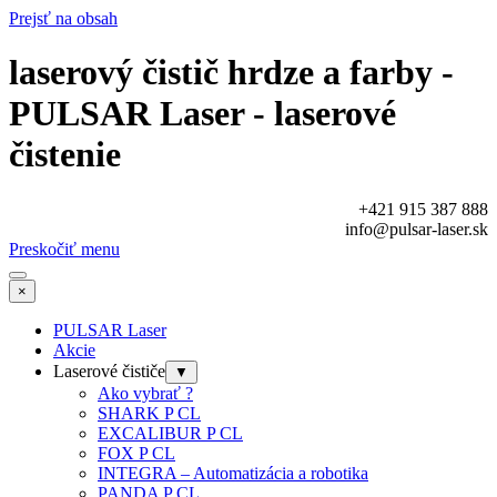
Prejsť na obsah
laserový čistič hrdze a farby -
PULSAR Laser - laserové
čistenie
+421 915 387 888
info@pulsar-laser.sk
Preskočiť menu
×
PULSAR Laser
Akcie
Laserové čističe
▼
Ako vybrať ?
SHARK P CL
EXCALIBUR P CL
FOX P CL
INTEGRA – Automatizácia a robotika
PANDA P CL