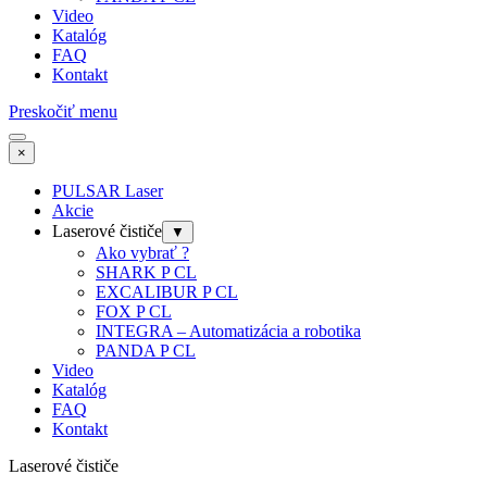
Video
Katalóg
FAQ
Kontakt
Preskočiť menu
×
PULSAR Laser
Akcie
Laserové čističe
▼
Ako vybrať ?
SHARK P CL
EXCALIBUR P CL
FOX P CL
INTEGRA – Automatizácia a robotika
PANDA P CL
Video
Katalóg
FAQ
Kontakt
Laserové čističe